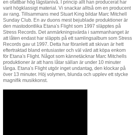
en ofattbar hög lägstanivå. I princip allt han producerat har
varit högklassigt material. Vi snackar alltså om en producent
av rang. Tillsammans med Stuart King bildar Marc Mitchell
Sunday Club. En av duons mest bejublade produktioner är
den mastodontlika Etana's Flight som 1997 släpptes på
Stress Records. Det anmärkningsvärda i sammanhanget är
att låten endast har släppts på ett samlingsalbum som Stress
Records gav ut 1997. Detta har föranlett att skivan är hett
eftertraktad bland entusiaster och väl värd att köpa enkom
för Etana's Flight. Något som kännetäcknar Marc Mitchells
produktioner är att hans låtar sällan är under 10 minuter
långa. Etana's Flight utgör inget undantag, den klockar på
över 13 minuter. Höj volymen, blunda och upplev ett stycke
magnifik musikkonst.