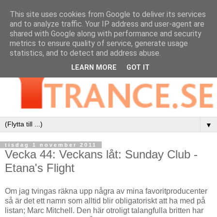
This site uses cookies from Google to deliver its services
and to analyze traffic. Your IP address and user-agent are
shared with Google along with performance and security
metrics to ensure quality of service, generate usage
statistics, and to detect and address abuse.
LEARN MORE
GOT IT
▼
tisdag 1 november 2011
Vecka 44: Veckans låt: Sunday Club -
Etana's Flight
Om jag tvingas räkna upp några av mina favoritproducenter
så är det ett namn som alltid blir obligatoriskt att ha med på
listan; Marc Mitchell. Den här otroligt talangfulla britten har